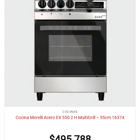
COCINAS
Cocina Morelli Acero EX 550 2 H MultiGrill – 55cm 16374
$
495.788