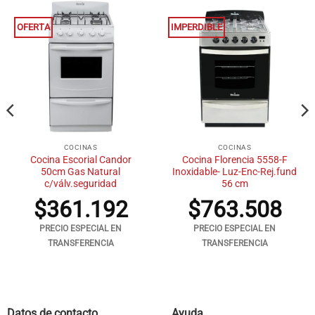
OFERTA
IMPERDIBLE
COCINAS
COCINAS
Cocina Escorial Candor
Cocina Florencia 5558-F
50cm Gas Natural
Inoxidable- Luz-Enc-Rej.fund
c/válv.seguridad
56 cm
$
361.192
$
763.508
PRECIO ESPECIAL EN
PRECIO ESPECIAL EN
TRANSFERENCIA
TRANSFERENCIA
Datos de contacto
Ayuda