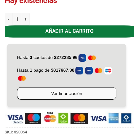
Hay existencias
Cocina Drean CD-5603ANO Negra - luz y Encendido - 56 cm cantidad
AÑADIR AL CARRITO
SKU:
320064