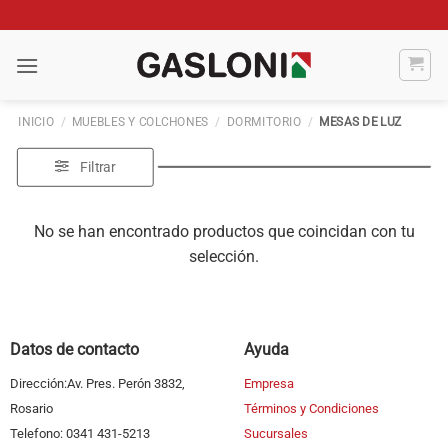
Saltar
al
contenido
INICIO
/
MUEBLES Y COLCHONES
/
DORMITORIO
/
MESAS DE LUZ
Filtrar
No se han encontrado productos que coincidan con tu
selección.
Datos de contacto
Ayuda
Dirección:Av. Pres. Perón 3832,
Empresa
Rosario
Términos y Condiciones
Telefono: 0341 431-5213
Sucursales