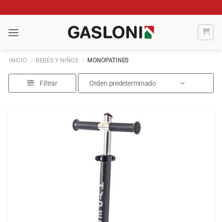
Saltar
al
contenido
INICIO
/
BEBÉS Y NIÑOS
/
MONOPATINES
Filtrar