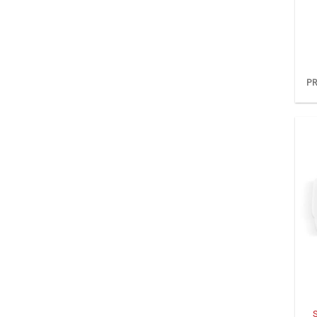
PR
+
S