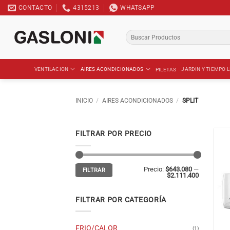
Saltar
CONTACTO
4315213
WHATSAPP
al
contenido
Buscar
por:
VENTILACION
AIRES ACONDICIONADOS
JARDIN Y TIEMPO L
PILETAS
INICIO
/
AIRES ACONDICIONADOS
/
SPLIT
FILTRAR POR PRECIO
Precio
Precio
Precio:
$643.080
—
FILTRAR
mínimo
máximo
$2.111.400
FILTRAR POR CATEGORÍA
FRIO/CALOR
(1)