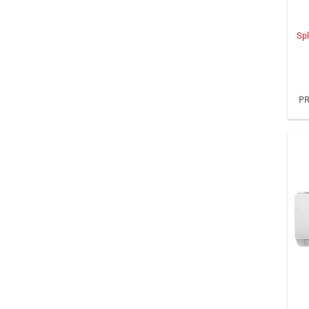
+
Sp
PR
+