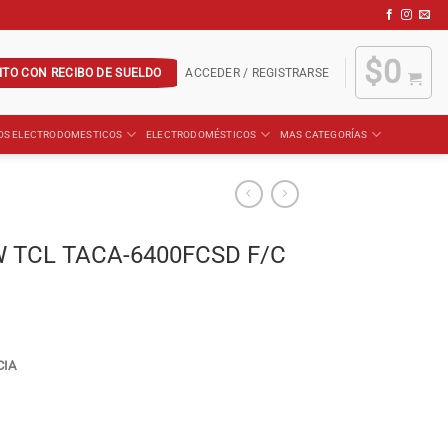
$
0
ITO CON RECIBO DE SUELDO
ACCEDER / REGISTRARSE
OS ELECTRODOMESTICOS
ELECTRODOMÉSTICOS
MAS CATEGORÍAS
 KW TCL TACA-6400FCSD F/C
CIA
0FCSD F/C cantidad