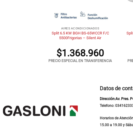
+
+
NDICIONADOS
AIRES ACONDICIONADOS
5 KW BGH BSI-65WCGT
Split 6.5 KW BGH BS-65WCCR F/C
Spl
 Frigorias
5500Frigorias – Silent Air
00.800
$
1.368.960
 EN TRANSFERENCIA
PRECIO ESPECIAL EN TRANSFERENCIA
PR
Datos de cont
Dirección:Av. Pres. 
Telefono: 03416233
Horarios de Atención
15.00 a 19.00 y Sáb