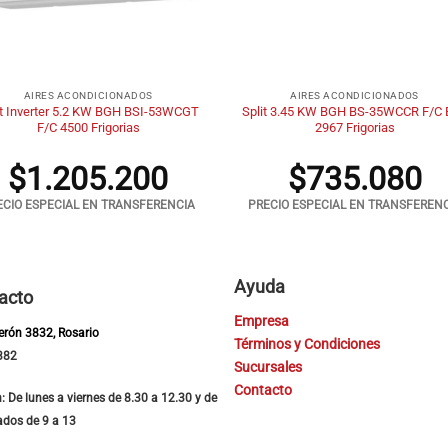
+
AIRES ACONDICIONADOS
AIRES ACONDICIONADOS
it Inverter 5.2 KW BGH BSI-53WCGT
Split 3.45 KW BGH BS-35WCCR F/C 
F/C 4500 Frigorias
2967 Frigorias
$
1.205.200
$
735.080
ECIO ESPECIAL EN TRANSFERENCIA
PRECIO ESPECIAL EN TRANSFEREN
Ayuda
acto
Empresa
Perón 3832, Rosario
Términos y Condiciones
382
Sucursales
Contacto
: De lunes a viernes de 8.30 a 12.30 y de
ados de 9 a 13