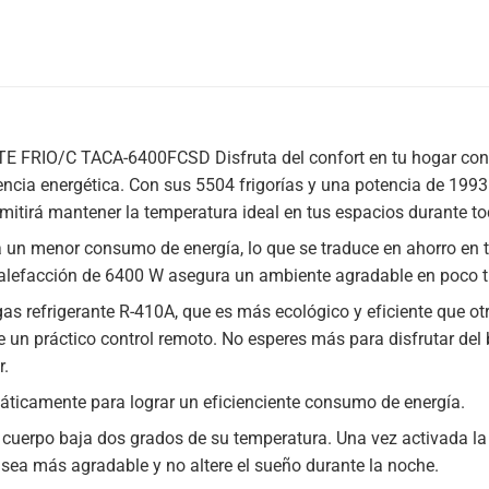
RIO/C TACA-6400FCSD Disfruta del confort en tu hogar con el 
ciencia energética. Con sus 5504 frigorías y una potencia de 199
rmitirá mantener la temperatura ideal en tus espacios durante to
za un menor consumo de energía, lo que se traduce en ahorro en
calefacción de 6400 W asegura un ambiente agradable en poco 
l gas refrigerante R-410A, que es más ecológico y eficiente que 
un práctico control remoto. No esperes más para disfrutar del 
r.
ticamente para lograr un eficienciente consumo de energía.
rpo baja dos grados de su temperatura. Una vez activada la f
 sea más agradable y no altere el sueño durante la noche.