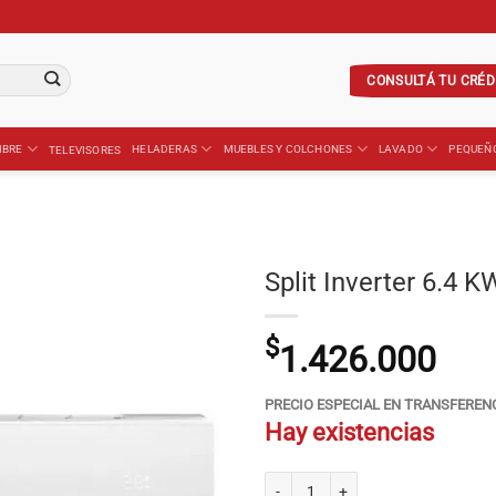
CONSULTÁ TU CRÉD
IBRE
HELADERAS
MUEBLES Y COLCHONES
LAVADO
PEQUEÑ
TELEVISORES
Split Inverter 6.4
$
1.426.000
PRECIO ESPECIAL EN TRANSFEREN
Hay existencias
Split Inverter 6.4 KW TCL TACA-640