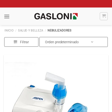
Saltar
al
contenido
INICIO
/
SALUD Y BELLEZA
/
NEBULIZADORES
Filtrar