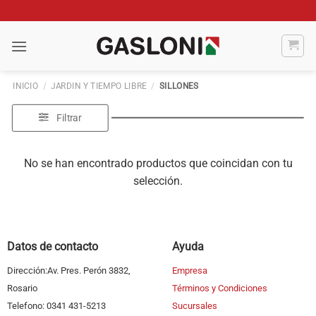
Saltar
al
contenido
INICIO
/
JARDIN Y TIEMPO LIBRE
/
SILLONES
Filtrar
No se han encontrado productos que coincidan con tu
selección.
Datos de contacto
Ayuda
Dirección:Av. Pres. Perón 3832,
Empresa
Rosario
Términos y Condiciones
Telefono: 0341 431-5213
Sucursales