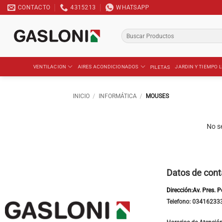
Saltar
CONTACTO
4315213
WHATSAPP
al
contenido
Buscar
por:
VENTILACION
AIRES ACONDICIONADOS
JARDIN Y TIEMPO L
PILETAS
INICIO
/
INFORMÁTICA
/
MOUSES
No s
Datos de cont
Dirección:Av. Pres. 
Telefono: 03416233