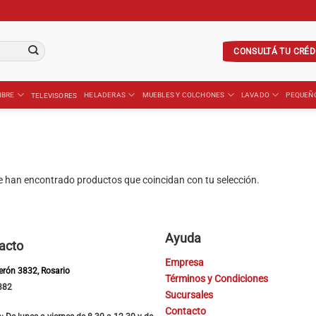
CONSULTÁ TU CRÉD
IBRE
HELADERAS
MUEBLES Y COLCHONES
LAVADO
PEQUEÑ
TELEVISORES
e han encontrado productos que coincidan con tu selección.
Ayuda
acto
Empresa
Perón 3832, Rosario
Términos y Condiciones
382
Sucursales
Contacto