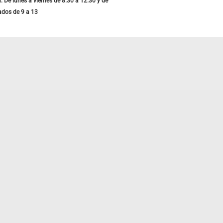
: De lunes a viernes de 8.30 a 12.30 y de
ados de 9 a 13