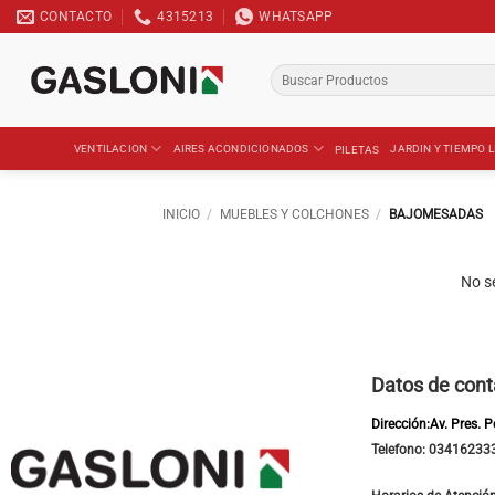
Saltar
CONTACTO
4315213
WHATSAPP
al
contenido
Buscar
por:
VENTILACION
AIRES ACONDICIONADOS
JARDIN Y TIEMPO L
PILETAS
INICIO
/
MUEBLES Y COLCHONES
/
BAJOMESADAS
No s
Datos de cont
Dirección:Av. Pres. 
Telefono: 03416233