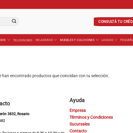
CONSULTÁ TU CRÉD
IBRE
HELADERAS
MUEBLES Y COLCHONES
LAVADO
PEQUEÑ
TELEVISORES
e han encontrado productos que coincidan con tu selección.
Ayuda
acto
Empresa
Perón 3832, Rosario
Términos y Condiciones
382
Sucursales
Contacto