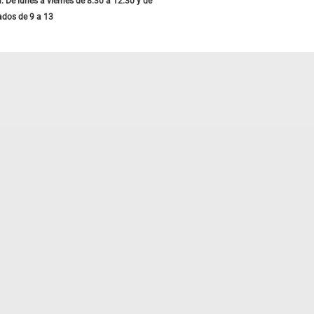
: De lunes a viernes de 8.30 a 12.30 y de
ados de 9 a 13