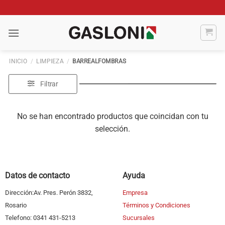
Saltar
al
contenido
INICIO
/
LIMPIEZA
/
BARREALFOMBRAS
Filtrar
No se han encontrado productos que coincidan con tu
selección.
Datos de contacto
Ayuda
Dirección:Av. Pres. Perón 3832,
Empresa
Rosario
Términos y Condiciones
Telefono: 0341 431-5213
Sucursales