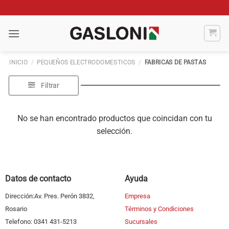
Saltar
al
contenido
INICIO
/
PEQUEÑOS ELECTRODOMESTICOS
/
FABRICAS DE PASTAS
Filtrar
No se han encontrado productos que coincidan con tu
selección.
Datos de contacto
Ayuda
Dirección:Av. Pres. Perón 3832,
Empresa
Rosario
Términos y Condiciones
Telefono: 0341 431-5213
Sucursales