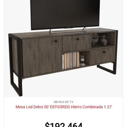
MESAS DE TV
Mesa Led Delos 50′ DST-03RDG Hierro Combinada 1.27
$
192.464