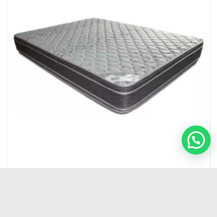
COLCHONES
Colchón Espuma 1.40 X 25 Gani Silver Flex Firme D/pillow