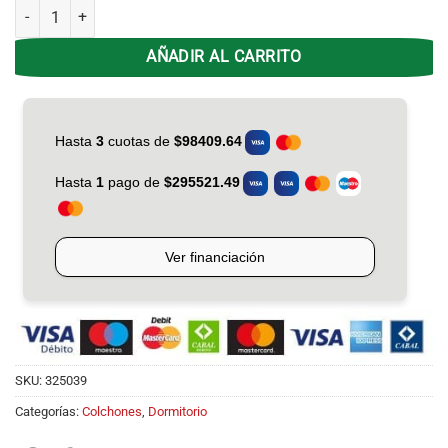
Colchón Espuma 0.80X26 Piero Fleur D/pillow 26 Kgs cantidad
AÑADIR AL CARRITO
SKU:
325039
Categorías:
Colchones
,
Dormitorio