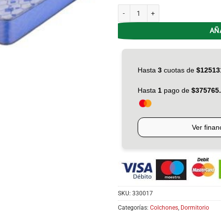
Colchon Espuma 1.40X22 Gani Air Fle
AÑ
SKU:
330017
Categorías:
Colchones
,
Dormitorio