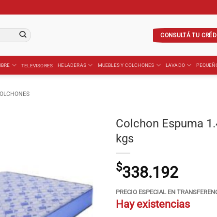
CONSULTÁ TU CRÉD
IBRE
HELADERAS
MUEBLES Y COLCHONES
LAVADO
PEQUEÑ
TELEVISORES
OLCHONES
Colchon Espuma 1.4
kgs
$
338.192
PRECIO ESPECIAL EN TRANSFEREN
Hay existencias