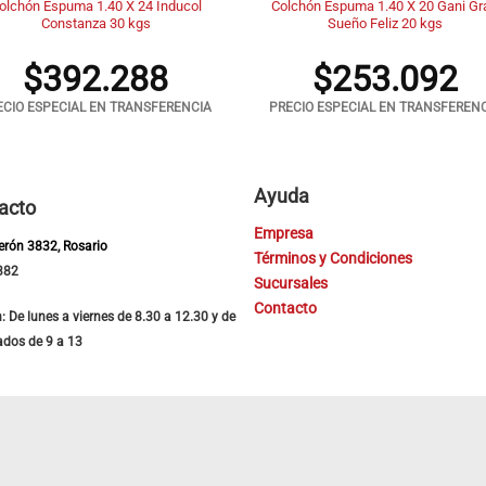
olchón Espuma 1.40 X 24 Inducol
Colchón Espuma 1.40 X 20 Gani Gr
Constanza 30 kgs
Sueño Feliz 20 kgs
$
392.288
$
253.092
ECIO ESPECIAL EN TRANSFERENCIA
PRECIO ESPECIAL EN TRANSFEREN
Ayuda
acto
Empresa
Perón 3832, Rosario
Términos y Condiciones
382
Sucursales
Contacto
: De lunes a viernes de 8.30 a 12.30 y de
ados de 9 a 13