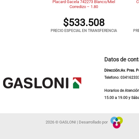
Alti – Corredizo 2P
Placard Gacela 742273 Blanco/Miel
C
anco 170X220
Corredizo – 1.80
5.348
$
533.508
 EN TRANSFERENCIA
PRECIO ESPECIAL EN TRANSFERENCIA
PR
Datos de cont
Dirección:Av. Pres. 
Telefono: 03416233
Horarios de Atención
15.00 a 19.00 y Sáb
2026 © GASLONI | Desarrollado por