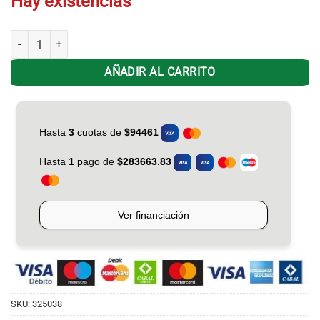
Hay existencias
Colchon Espuma 0.80 X 25 Gani Silver Flex Firme D/pillow cantidad
AÑADIR AL CARRITO
SKU:
325038