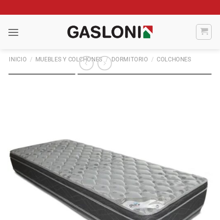
Saltar
al
contenido
INICIO
/
MUEBLES Y COLCHONES
/
DORMITORIO
/
COLCHONES