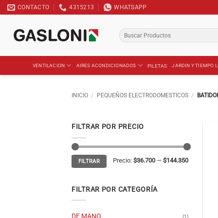
Saltar
CONTACTO
4315213
WHATSAPP
al
contenido
Buscar
por:
VENTILACION
AIRES ACONDICIONADOS
JARDIN Y TIEMPO L
PILETAS
INICIO
/
PEQUEÑOS ELECTRODOMESTICOS
/
BATIDO
FILTRAR POR PRECIO
Precio
Precio
Precio:
$36.700
—
$144.350
FILTRAR
mínimo
máximo
FILTRAR POR CATEGORÍA
DE MANO
(1)