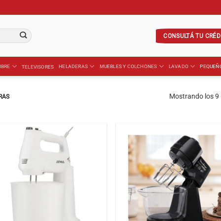
CONSULTÁ TU CRÉD
IBRE
HELADERAS
MUEBLES Y COLCHONES
LAVADO
PEQUEÑ
TELEVISORES
Mostrando los 9 
RAS