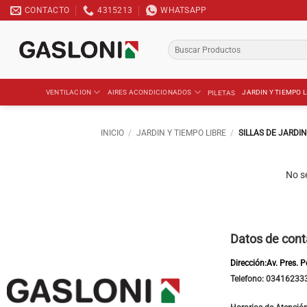
Saltar
CONTACTO
4315213
WHATSAPP
al
contenido
Buscar
por:
VENTILACION
AIRES ACONDICIONADOS
JARDIN Y TIEMPO L
PILETAS
INICIO
/
JARDIN Y TIEMPO LIBRE
/
SILLAS DE JARDIN
No s
Datos de cont
Dirección:Av. Pres. 
Telefono: 03416233