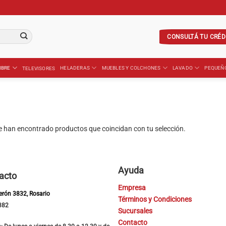
CONSULTÁ TU CRÉD
IBRE
HELADERAS
MUEBLES Y COLCHONES
LAVADO
PEQUEÑ
TELEVISORES
e han encontrado productos que coincidan con tu selección.
Ayuda
acto
Empresa
Perón 3832, Rosario
Términos y Condiciones
382
Sucursales
Contacto