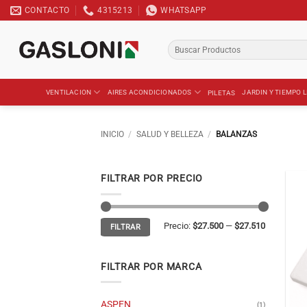
Saltar
CONTACTO
4315213
WHATSAPP
al
contenido
Buscar
por:
VENTILACION
AIRES ACONDICIONADOS
JARDIN Y TIEMPO L
PILETAS
INICIO
/
SALUD Y BELLEZA
/
BALANZAS
FILTRAR POR PRECIO
Precio
Precio
Precio:
$27.500
—
$27.510
FILTRAR
mínimo
máximo
FILTRAR POR MARCA
ASPEN
(1)