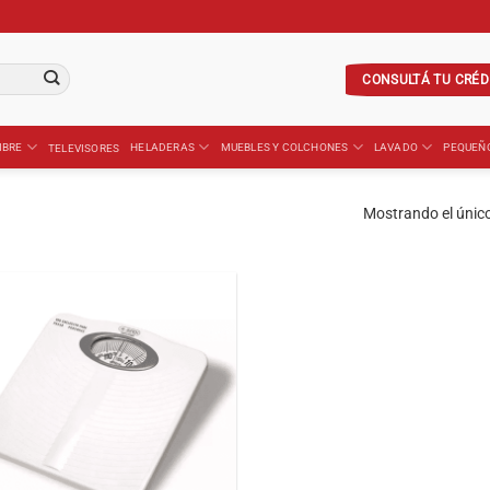
CONSULTÁ TU CRÉD
IBRE
HELADERAS
MUEBLES Y COLCHONES
LAVADO
PEQUEÑ
TELEVISORES
Mostrando el único