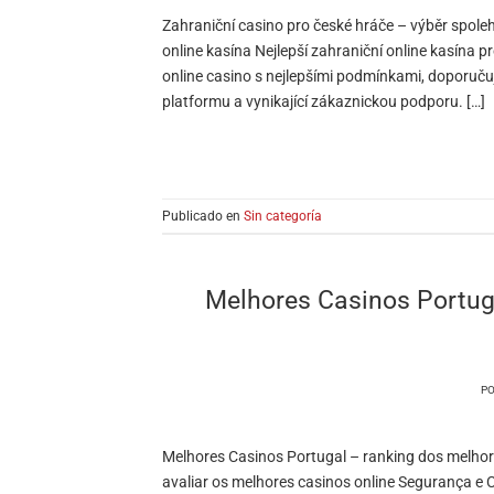
Zahraniční casino pro české hráče – výběr spoleh
online kasína Nejlepší zahraniční online kasína p
online casino s nejlepšími podmínkami, doporuču
platformu a vynikající zákaznickou podporu. […]
Publicado en
Sin categoría
Melhores Casinos Portuga
P
Melhores Casinos Portugal – ranking dos melhore
avaliar os melhores casinos online Segurança e 