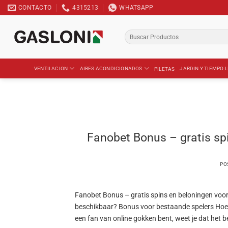
Saltar
CONTACTO
4315213
WHATSAPP
al
contenido
Buscar
por:
VENTILACION
AIRES ACONDICIONADOS
JARDIN Y TIEMPO L
PILETAS
Fanobet Bonus – gratis spi
PO
Fanobet Bonus – gratis spins en beloningen voo
beschikbaar? Bonus voor bestaande spelers Hoe
een fan van online gokken bent, weet je dat het b