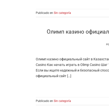
Publicado en
Sin categoría
Олимп казино официаль
P
Олимп казино официальный сайт в Казахстан
Casino Как начать играть в Olimp Casino Шаг
Если вы ищете надежный и безопасный способ
официальный сайт […]
Publicado en
Sin categoría