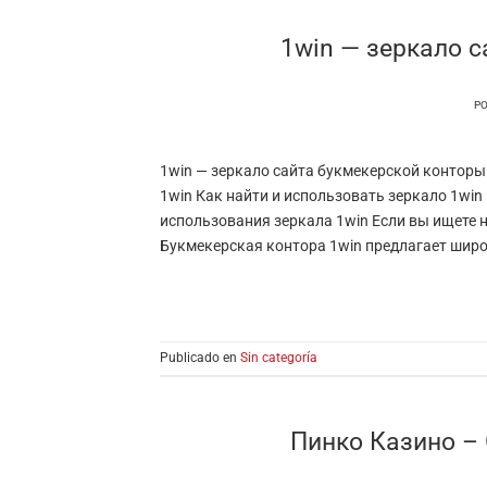
1win — зеркало 
P
1win — зеркало сайта букмекерской контор
1win Как найти и использовать зеркало 1wi
использования зеркала 1win Если вы ищете н
Букмекерская контора 1win предлагает широк
Publicado en
Sin categoría
Пинко Казино –