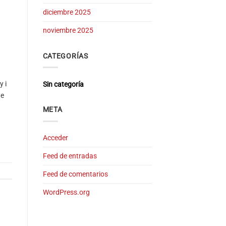
diciembre 2025
noviembre 2025
CATEGORÍAS
 i
Sin categoría
ne
META
Acceder
Feed de entradas
Feed de comentarios
WordPress.org