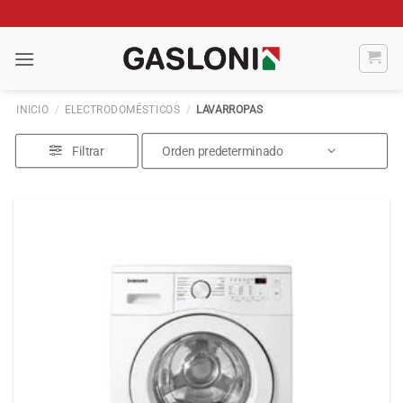
Saltar
al
contenido
INICIO
/
ELECTRODOMÉSTICOS
/
LAVARROPAS
Filtrar