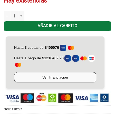
Hay existencias
Split Inverter 5.3 KW TCL TACA-5300FCSA F/C cantidad
AÑADIR AL CARRITO
SKU:
110224