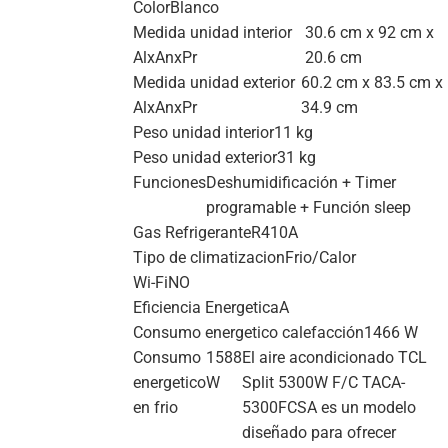
Color
Blanco
Medida unidad interior
30.6 cm x 92 cm x
AlxAnxPr
20.6 cm
Medida unidad exterior
60.2 cm x 83.5 cm x
AlxAnxPr
34.9 cm
Peso unidad interior
11 kg
Peso unidad exterior
31 kg
Funciones
Deshumidificación + Timer
programable + Función sleep
Gas Refrigerante
R410A
Tipo de climatizacion
Frio/Calor
Wi-Fi
NO
Eficiencia Energetica
A
Consumo energetico calefacción
1466 W
Consumo
1588
El aire acondicionado TCL
energetico
W
Split 5300W F/C TACA-
en frio
5300FCSA es un modelo
diseñado para ofrecer