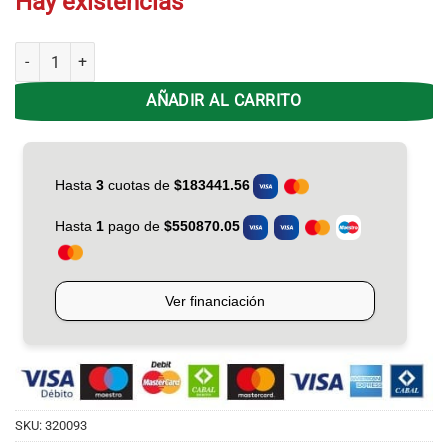
Hay existencias
Cocina Morelli Acero EX 550 2 H MultiGrill - 55cm 16374 cantidad
AÑADIR AL CARRITO
SKU:
320093