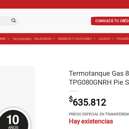
CONSULTÁ TU CRÉD
IBRE
HELADERAS
MUEBLES Y COLCHONES
LAVADO
PEQUEÑ
TELEVISORES
Termotanque Gas
TPG080GNRH Pie S
$
635.812
PRECIO ESPECIAL EN TRANSFEREN
Hay existencias