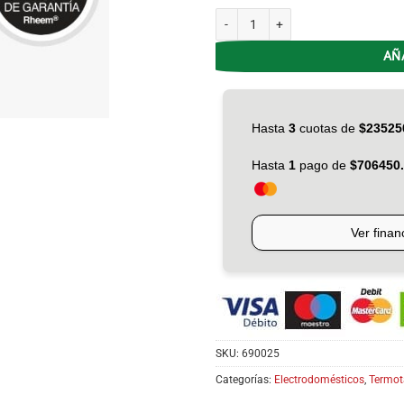
Termotanque Gas 80L RHEEM BLANC
AÑ
SKU:
690025
Categorías:
Electrodomésticos
,
Termot