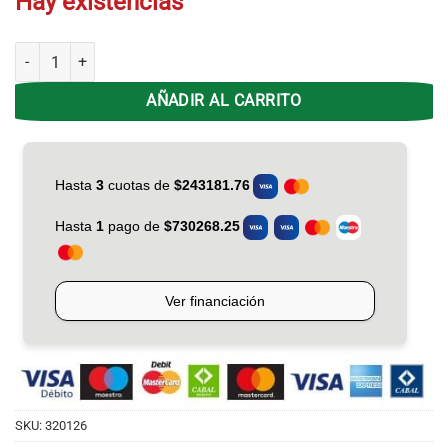
Hay existencias
Cocina Morelli Acero EX 820 4H MultiGrill - Visor 16380 cantidad
AÑADIR AL CARRITO
SKU:
320126