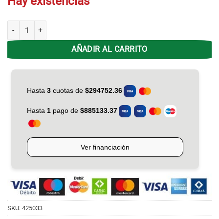
Hay existencias
Hel. No Frost Gafa HGNF333P Inverter 356Lts - Plata cantidad
AÑADIR AL CARRITO
SKU:
425033