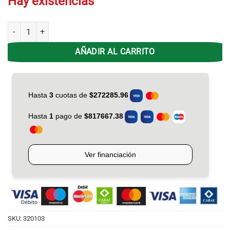
Hay existencias
Cocina Drean CD-5603ABO Blanca Luz y Encendido 56 CM cantidad
AÑADIR AL CARRITO
SKU:
320103