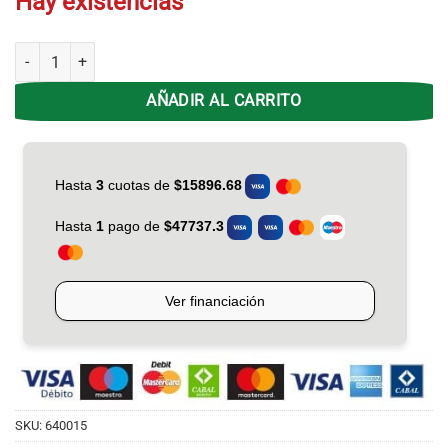
Hay existencias
Soporte Tv Nakan 40'-100' SPL-697i Inclinacion cantidad
AÑADIR AL CARRITO
SKU:
640015