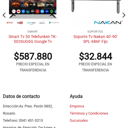
SMART
SOPORTES
Smart Tv 50 Telefunken TK-
Soporte Tv Nakan 40′-90′
5026UG6G Google Tv
SPL-686F Fijo
$
587.880
$
32.844
PRECIO ESPECIAL EN
PRECIO ESPECIAL EN
TRANSFERENCIA
TRANSFERENCIA
Datos de contacto
Ayuda
Dirección:Av. Pres. Perón 3832,
Empresa
Rosario
Términos y Condiciones
Telefono: 0341 431-5213
Sucursales
Horarios de Atención: De lunes a