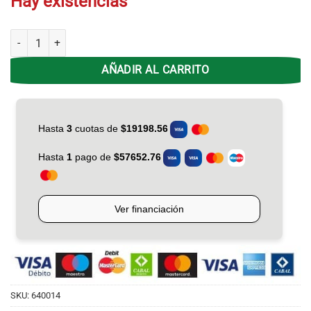
Hay existencias
Soporte Tv Nakan 23'-75' SPL-378e Ext - Girat - Incli cantidad
AÑADIR AL CARRITO
SKU:
640014