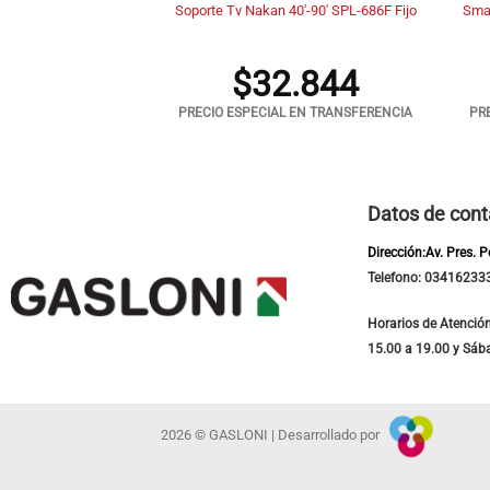
n 23′-75′ SPL-375e
Soporte Tv Nakan 40′-90′ SPL-686F Fijo
Sma
 – Girat
.068
$
32.844
 EN TRANSFERENCIA
PRECIO ESPECIAL EN TRANSFERENCIA
PR
Datos de cont
Dirección:Av. Pres. 
Telefono: 03416233
Horarios de Atención
15.00 a 19.00 y Sáb
2026 © GASLONI | Desarrollado por