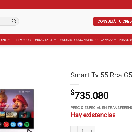
CONSULTÁ TU CRÉD
IBRE
HELADERAS
MUEBLES Y COLCHONES
LAVADO
PEQUEÑ
TELEVISORES
Smart Tv 55 Rca G
$
735.080
PRECIO ESPECIAL EN TRANSFEREN
Hay existencias
Smart Tv 55 Rca G55P7UHD Google T