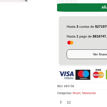
AÑ
SKU:
685158
Categorías:
Smart
,
Televisores