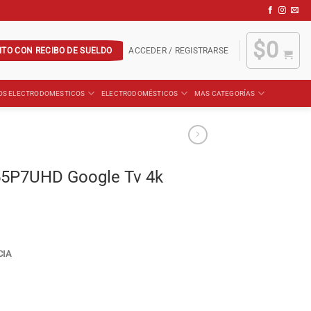
$
0
ITO CON RECIBO DE SUELDO
ACCEDER / REGISTRARSE
OS ELECTRODOMESTICOS
ELECTRODOMÉSTICOS
MAS CATEGORÍAS
55P7UHD Google Tv 4k
CIA
v 4k cantidad