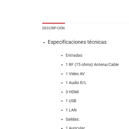
DESCRIPCIÓN
Especificaciones técnicas
Entradas:
1 RF (75 ohms) Antena/Cable
1 Video AV
1 Audio R/L
3 HDMI
1 USB
1 LAN
Salidas:
1 Auricular