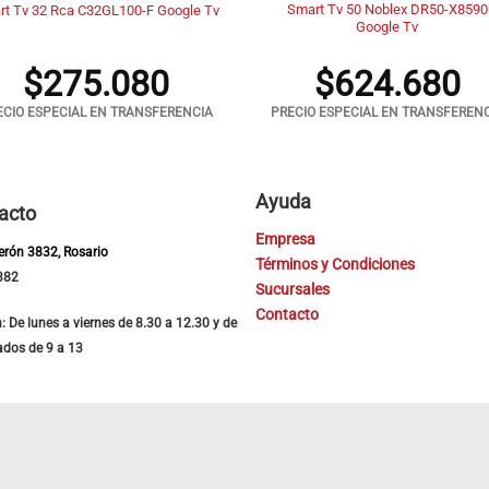
Smart Tv 50 Noblex DR50-X8590
rt Tv 32 Rca C32GL100-F Google Tv
Google Tv
$
275.080
$
624.680
ECIO ESPECIAL EN TRANSFERENCIA
PRECIO ESPECIAL EN TRANSFEREN
Ayuda
acto
Empresa
Perón 3832, Rosario
Términos y Condiciones
382
Sucursales
Contacto
: De lunes a viernes de 8.30 a 12.30 y de
ados de 9 a 13