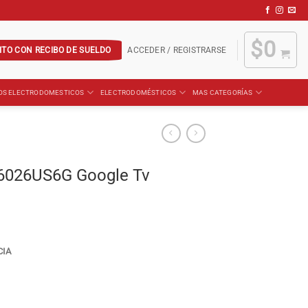
$
0
ITO CON RECIBO DE SUELDO
ACCEDER / REGISTRARSE
OS ELECTRODOMESTICOS
ELECTRODOMÉSTICOS
MAS CATEGORÍAS
-6026US6G Google Tv
CIA
 Tv cantidad