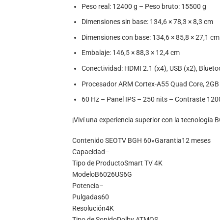
Peso real: 12400 g – Peso bruto: 15500 g
Dimensiones sin base: 134,6 × 78,3 × 8,3 cm
Dimensiones con base: 134,6 × 85,8 × 27,1 cm
Embalaje: 146,5 × 88,3 × 12,4 cm
Conectividad: HDMI 2.1 (x4), USB (x2), Blueto
Procesador ARM Cortex-A55 Quad Core, 2G
60 Hz – Panel IPS – 250 nits – Contraste 120
¡Viví una experiencia superior con la tecnología
Contenido SEO
TV BGH 60»
Garantia
12 meses
Capacidad
–
Tipo de Producto
Smart TV 4K
Modelo
B6026US6G
Potencia
–
Pulgadas
60
Resolución
4K
Tipo de Sonido
Dolby ATMOS