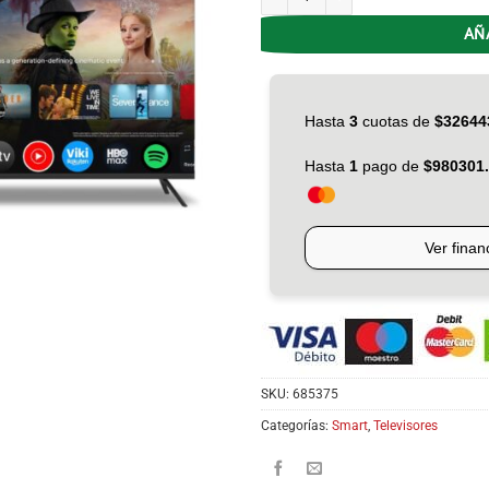
AÑ
SKU:
685375
Categorías:
Smart
,
Televisores