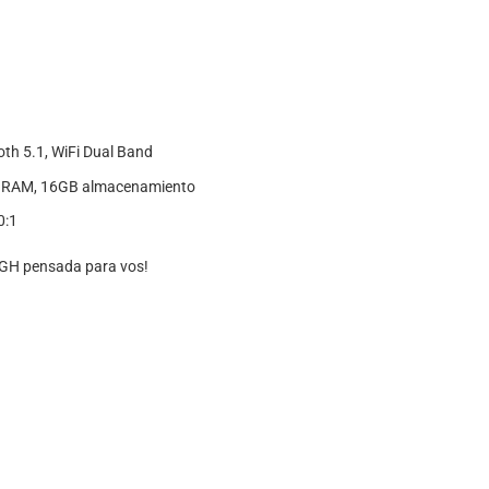
oth 5.1, WiFi Dual Band
B RAM, 16GB almacenamiento
0:1
 BGH pensada para vos!