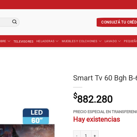
CONSULTÁ TU CRÉD
IBRE
HELADERAS
MUEBLES Y COLCHONES
LAVADO
PEQUEÑ
TELEVISORES
Smart Tv 60 Bgh B
$
882.280
PRECIO ESPECIAL EN TRANSFEREN
Hay existencias
Smart Tv 60 Bgh B-6026US6G Google