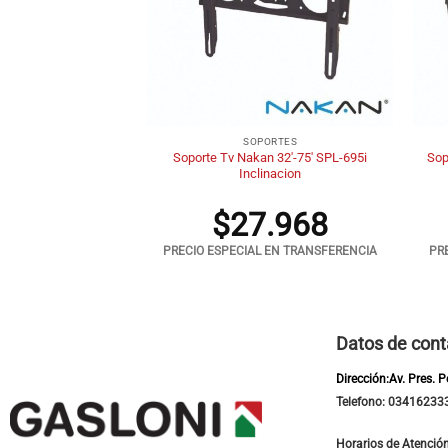
+
+
MART
SOPORTES
Soporte Tv Nakan 32′-75′ SPL-695i
Sop
ex DB32-X3010 Roku
Inclinacion
5.080
$
27.968
 EN TRANSFERENCIA
PRECIO ESPECIAL EN TRANSFERENCIA
PR
Datos de cont
Dirección:Av. Pres. 
Telefono: 03416233
Horarios de Atención