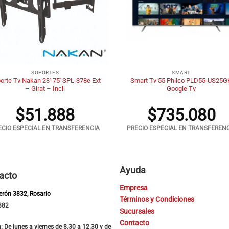
+
SOPORTES
SMART
orte Tv Nakan 23′-75′ SPL-378e Ext
Smart Tv 55 Philco PLD55-US25G
– Girat – Incli
Google Tv
$
51.888
$
735.080
ECIO ESPECIAL EN TRANSFERENCIA
PRECIO ESPECIAL EN TRANSFEREN
Ayuda
acto
Empresa
Perón 3832, Rosario
Términos y Condiciones
382
Sucursales
Contacto
: De lunes a viernes de 8.30 a 12.30 y de