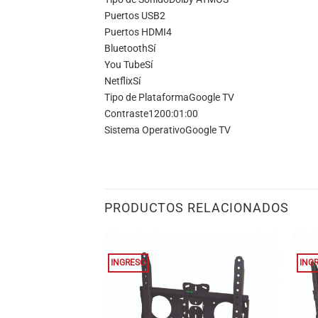
Puertos USB
2
Puertos HDMI
4
Bluetooth
Sí
You Tube
Sí
Netflix
Sí
Tipo de Plataforma
Google TV
Contraste
1200:01:00
Sistema Operativo
Google TV
PRODUCTOS RELACIONADOS
INGRESO
ING