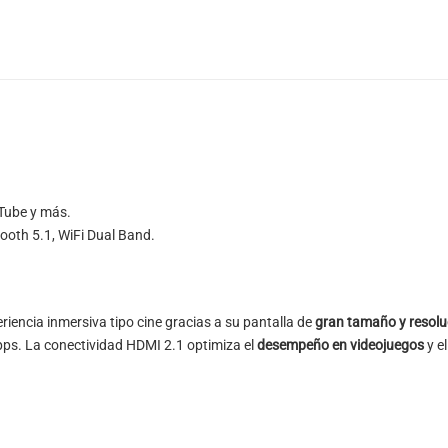
uTube y más.
ooth 5.1, WiFi Dual Band.
iencia inmersiva tipo cine gracias a su pantalla de
gran tamaño y reso
l
apps. La conectividad HDMI 2.1 optimiza el
desempeño en videojuegos
y e