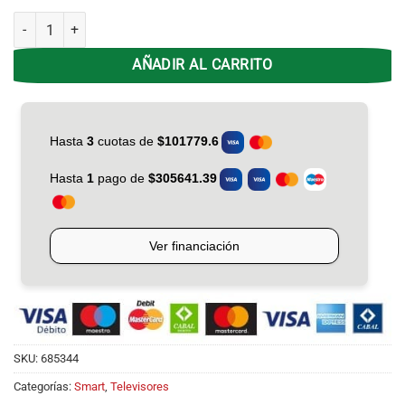
Smart Tv 32 Rca C32GL100-F Google Tv cantidad
AÑADIR AL CARRITO
SKU:
685344
Categorías:
Smart
,
Televisores