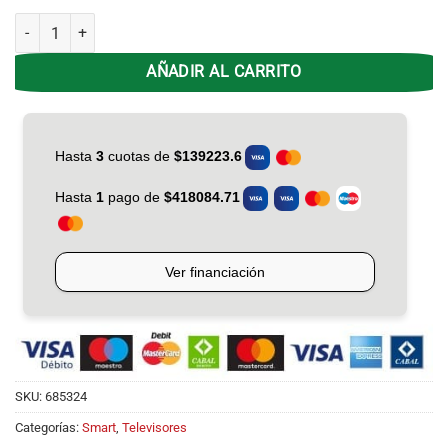
Smart Tv 40 Philco PLD-40HS24 Vidaa cantidad
AÑADIR AL CARRITO
SKU:
685324
Categorías:
Smart
,
Televisores