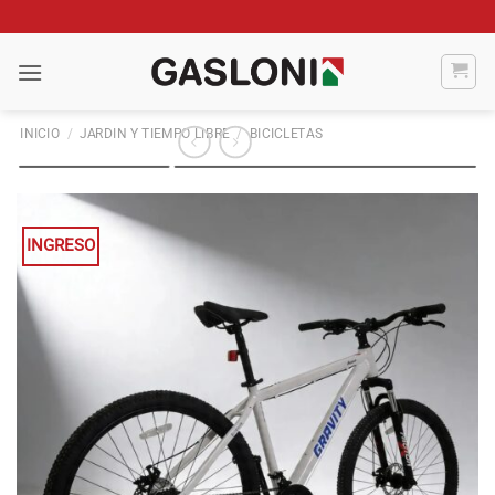
Saltar
al
contenido
INICIO
/
JARDIN Y TIEMPO LIBRE
/
BICICLETAS
INGRESO