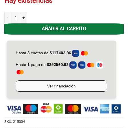
Hay existencias
Bici Rod29 Gravity Benz MTB 21 VEL Aluminio cantidad
AÑADIR AL CARRITO
SKU:
215004