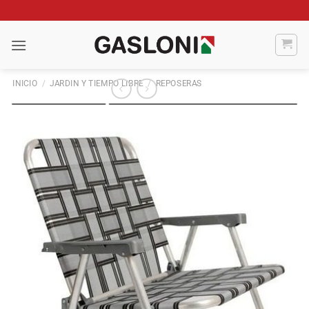
Saltar
al
contenido
INICIO
/
JARDIN Y TIEMPO LIBRE
/
REPOSERAS