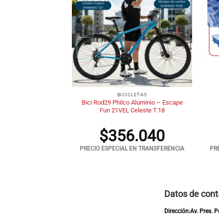
+
+
TIEMPO LIBRE
BICICLETAS
10002 Común Cinta
Bici Rod29 Philco Aluminio – Escape
cansar
Fun 21VEL Celeste T.18
.620
$
356.040
 EN TRANSFERENCIA
PRECIO ESPECIAL EN TRANSFERENCIA
PR
Datos de cont
Dirección:Av. Pres. 