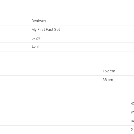
Bestway
My First Fast Set
57241
Azul
152 cm
38 cm
4
P
R
2