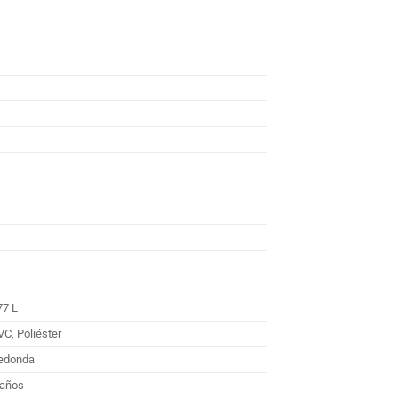
77 L
VC, Poliéster
edonda
 años