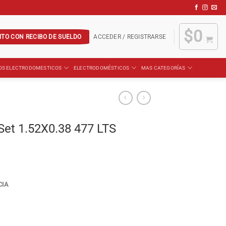
$
0
ITO CON RECIBO DE SUELDO
ACCEDER / REGISTRARSE
OS ELECTRODOMESTICOS
ELECTRODOMÉSTICOS
MAS CATEGORÍAS
t Set 1.52X0.38 477 LTS
CIA
7 LTS cantidad