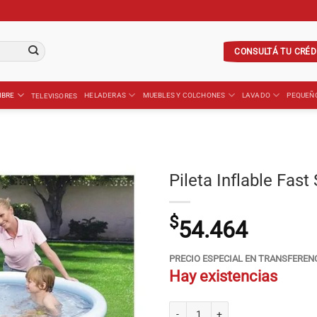
CONSULTÁ TU CRÉD
IBRE
HELADERAS
MUEBLES Y COLCHONES
LAVADO
PEQUEÑ
TELEVISORES
Pileta Inflable Fas
$
54.464
PRECIO ESPECIAL EN TRANSFEREN
Hay existencias
Pileta Inflable Fast Set 1.52X0.38 47