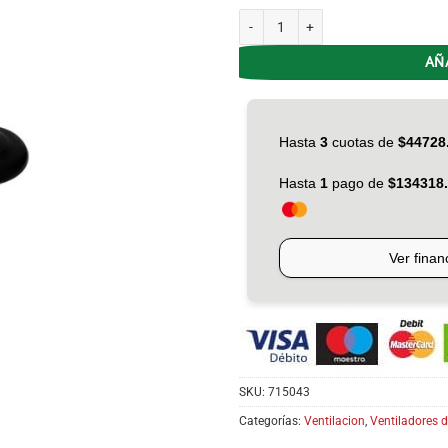
Ventilador de Pie 20' Liliana Power
AÑ
SKU:
715043
Categorías:
Ventilacion
,
Ventiladores d