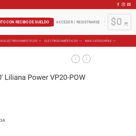
$
0
ITO CON RECIBO DE SUELDO
ACCEDER / REGISTRARSE
OS ELECTRODOMESTICOS
ELECTRODOMÉSTICOS
MAS CATEGORÍAS
20′ Liliana Power VP20-POW
CIA