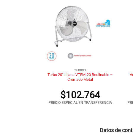
+
+
RBOS
TURBOS
VTF-20P A. Plásticas
Turbo 20′ Liliana VTFM-20 Reclinable –
Ve
s Pared
Cromado Metal
.988
$
102.764
 EN TRANSFERENCIA
PRECIO ESPECIAL EN TRANSFERENCIA
PR
Datos de cont