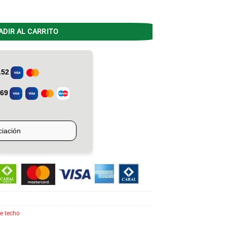
4 C/luz Palas Madera Reversible1.20 cantidad
ADIR AL CARRITO
e techo