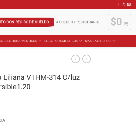
$
0
ITO CON RECIBO DE SUELDO
ACCEDER / REGISTRARSE
OS ELECTRODOMESTICOS
ELECTRODOMÉSTICOS
MAS CATEGORÍAS
o Liliana VTHM-314 C/luz
sible1.20
CIA