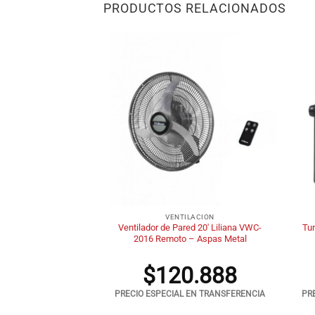
PRODUCTOS RELACIONADOS
+
+
ILACION
VENTILACION
cho Severbon 30131
Ventilador de Pared 20′ Liliana VWC-
Tur
uz y Control Remoto
2016 Remoto – Aspas Metal
4.292
$
120.888
 EN TRANSFERENCIA
PRECIO ESPECIAL EN TRANSFERENCIA
PR