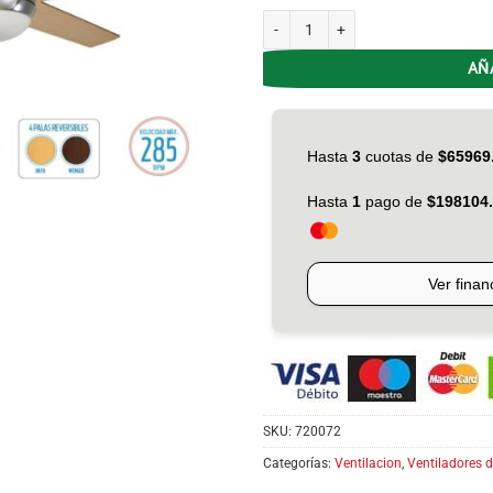
Ventilador de Techo Liliana VTHM-31
AÑ
SKU:
720072
Categorías:
Ventilacion
,
Ventiladores d