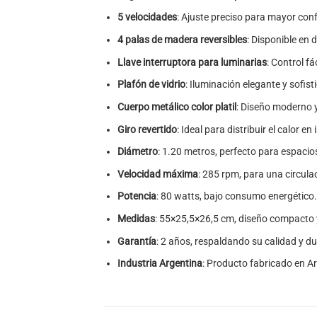
5 velocidades
: Ajuste preciso para mayor conf
4 palas de madera reversibles
: Disponible en
Llave interruptora para luminarias
: Control fá
Plafón de vidrio
: Iluminación elegante y sofist
Cuerpo metálico color platil
: Diseño moderno y
Giro revertido
: Ideal para distribuir el calor en 
Diámetro
: 1.20 metros, perfecto para espaci
Velocidad máxima
: 285 rpm, para una circulac
Potencia
: 80 watts, bajo consumo energético.
Medidas
: 55×25,5×26,5 cm, diseño compacto 
Garantía
: 2 años, respaldando su calidad y du
Industria Argentina
: Producto fabricado en A