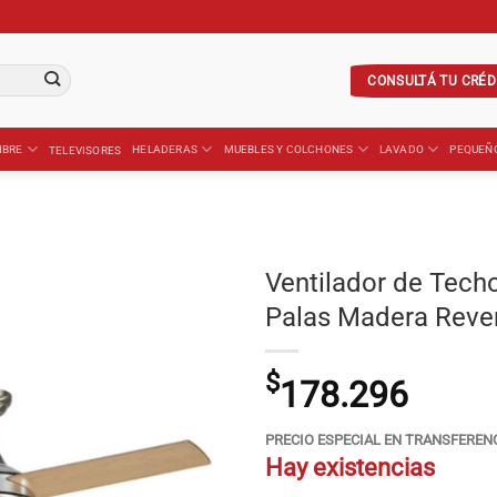
CONSULTÁ TU CRÉD
IBRE
HELADERAS
MUEBLES Y COLCHONES
LAVADO
PEQUEÑ
TELEVISORES
Ventilador de Tech
Palas Madera Rever
$
178.296
PRECIO ESPECIAL EN TRANSFEREN
Hay existencias