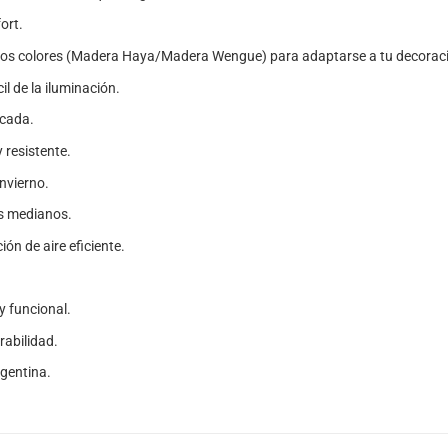
ort.
 dos colores (Madera Haya/Madera Wengue) para adaptarse a tu decorac
cil de la iluminación.
icada.
 resistente.
invierno.
os medianos.
ión de aire eficiente.
y funcional.
rabilidad.
rgentina.