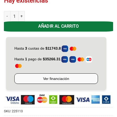
Hay existencias
Pava Eléctrica ATMA PE-0821NAP Negra 1.7Lts cantidad
AÑADIR AL CARRITO
SKU:
225113