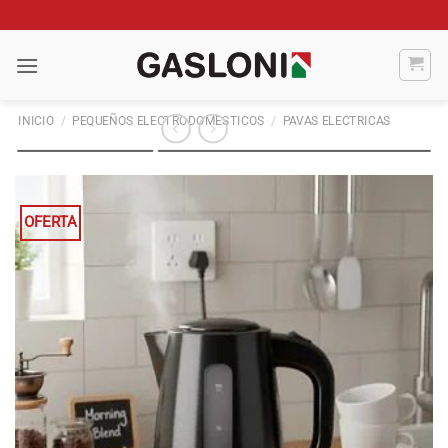
Saltar
al
contenido
INICIO
/
PEQUEÑOS ELECTRODOMESTICOS
/
PAVAS ELECTRICAS
OFERTA