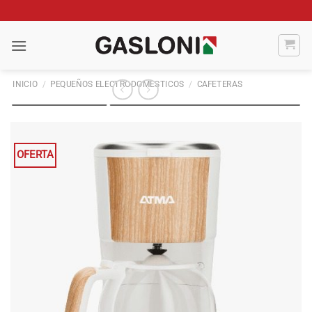
Saltar
al
contenido
INICIO
/
PEQUEÑOS ELECTRODOMESTICOS
/
CAFETERAS
OFERTA