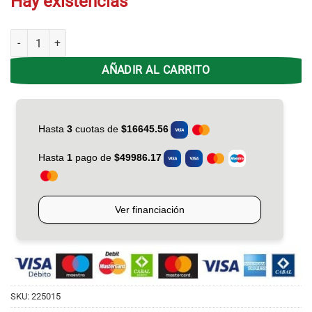
Hay existencias
Cafetera Atma CAATW-21WP Simil Madera - 1.25Lts cantidad
AÑADIR AL CARRITO
SKU:
225015