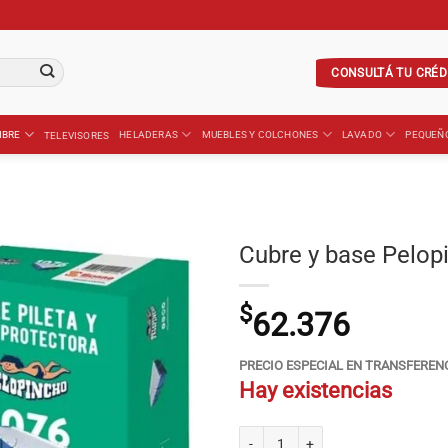
CONSULTÁ TU CRÉD
IBRE
HELADERAS
MUEBLES Y COLCHONES
LAVADO
PEQUEÑ
TELEVISORES
Cubre y base Pelop
$
62.376
PRECIO ESPECIAL EN TRANSFEREN
Hay existencias
Cubre y base Pelopincho 1076 cantid