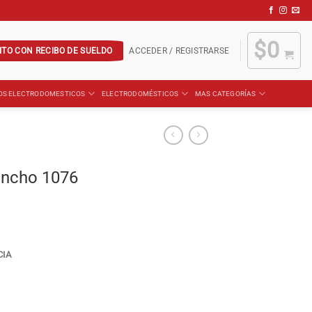
$
0
ITO CON RECIBO DE SUELDO
ACCEDER / REGISTRARSE
OS ELECTRODOMESTICOS
ELECTRODOMÉSTICOS
MAS CATEGORÍAS
incho 1076
CIA
ad