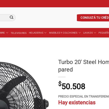
CONSULTÁ TU CRÉD
IBRE
HELADERAS
MUEBLES Y COLCHONES
LAVADO
PEQUEÑ
TELEVISORES
Turbo 20′ Steel Ho
pared
$
50.508
PRECIO ESPECIAL EN TRANSFEREN
Hay existencias