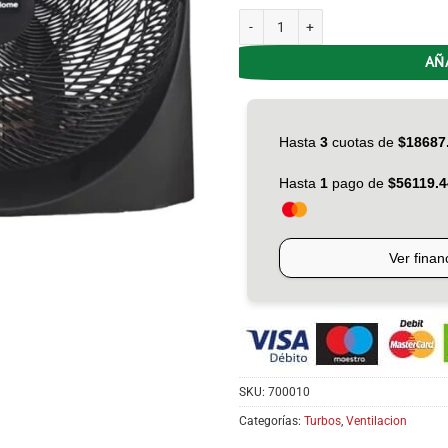
Turbo 20' Steel Home SHTF-20P Plast
AÑ
SKU:
700010
Categorías:
Turbos
,
Ventilacion