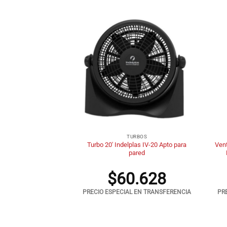
+
+
RBOS
TURBOS
20′ Liliana VOTR-20
Turbo 20′ Indelplas IV-20 Apto para
Vent
l Cromado
pared
5.708
$
60.628
 EN TRANSFERENCIA
PRECIO ESPECIAL EN TRANSFERENCIA
PR