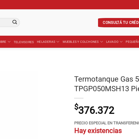
CONSULTÁ TU CRÉD
IBRE
HELADERAS
MUEBLES Y COLCHONES
LAVADO
PEQUEÑ
TELEVISORES
Termotanque Gas
TPGP050MSH13 Pie
$
376.372
PRECIO ESPECIAL EN TRANSFEREN
Hay existencias