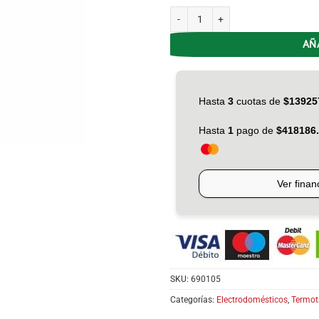
Termotanque Gas 50L SHERMAN RHE
AÑ
SKU:
690105
Categorías:
Electrodomésticos
,
Termot