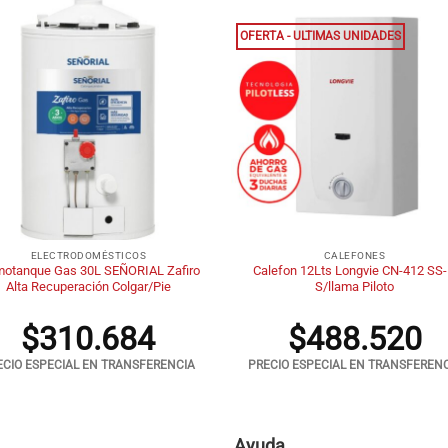
OFERTA - ULTIMAS UNIDADES
+
ELECTRODOMÉSTICOS
CALEFONES
motanque Gas 30L SEÑORIAL Zafiro
Calefon 12Lts Longvie CN-412 SS
Alta Recuperación Colgar/Pie
S/llama Piloto
$
310.684
$
488.520
ECIO ESPECIAL EN TRANSFERENCIA
PRECIO ESPECIAL EN TRANSFEREN
Ayuda