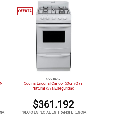
OFERTA
+
COCINAS
-N
Cocina Escorial Candor 50cm Gas
Natural c/válv.seguridad
$
361.192
CIA
PRECIO ESPECIAL EN TRANSFERENCIA