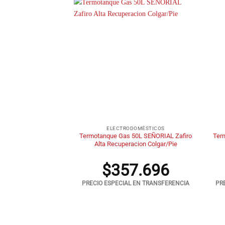
+
+
DOMÉSTICOS
ELECTRODOMÉSTICOS
ctrico 55L SHERMAN
Termotanque Gas 50L SEÑORIAL Zafiro
Ter
Colgar Inferior
Alta Recuperacion Colgar/Pie
5.444
$
357.696
 EN TRANSFERENCIA
PRECIO ESPECIAL EN TRANSFERENCIA
PR