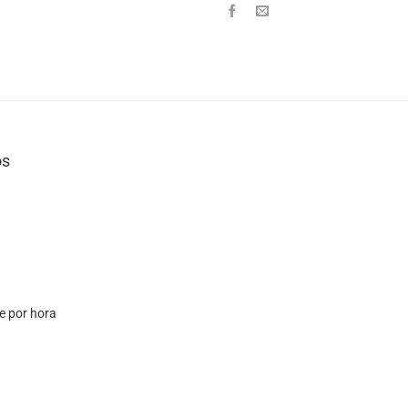
os
e por hora