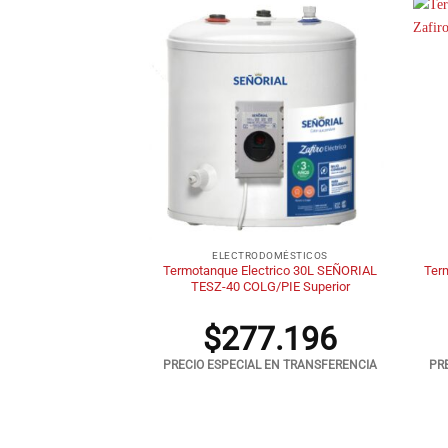
+
+
DOMÉSTICOS
ELECTRODOMÉSTICOS
 358 AFB Blanca 282
Termotanque Electrico 30L SEÑORIAL
Ter
TS.
TESZ-40 COLG/PIE Superior
2.712
$
277.196
 EN TRANSFERENCIA
PRECIO ESPECIAL EN TRANSFERENCIA
PR