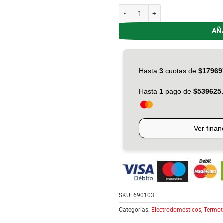
Termotanque Gas 120L SHERMAN RH
AÑ
SKU:
690103
Categorías:
Electrodomésticos
,
Termot