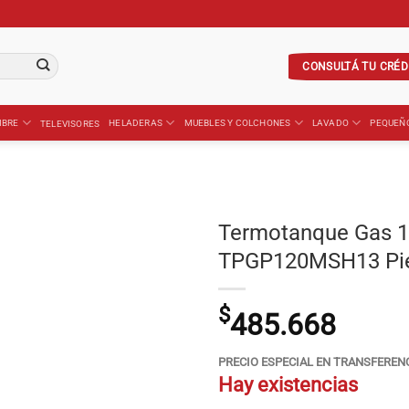
CONSULTÁ TU CRÉD
IBRE
HELADERAS
MUEBLES Y COLCHONES
LAVADO
PEQUEÑ
TELEVISORES
Termotanque Gas
TPGP120MSH13 Pie
$
485.668
PRECIO ESPECIAL EN TRANSFEREN
Hay existencias