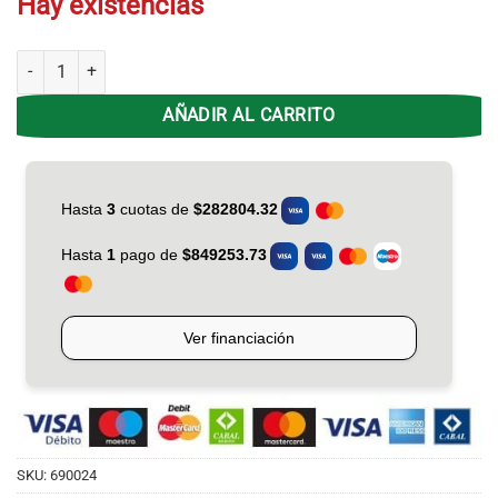
Hay existencias
Termotanque Gas 150L RHEEM BLANCO TPG150GNRH Pie Superior c
AÑADIR AL CARRITO
SKU:
690024