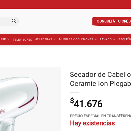
CONSULTÁ TU CRÉD
IBRE
HELADERAS
MUEBLES Y COLCHONES
LAVADO
PEQUEÑ
TELEVISORES
Secador de Cabello
Ceramic Ion Plegab
$
41.676
PRECIO ESPECIAL EN TRANSFEREN
Hay existencias