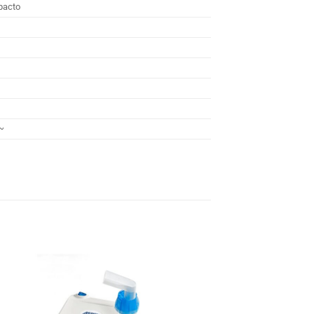
pacto
~