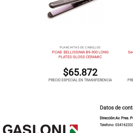
+
+
Y BELLEZA
PLANCHITAS DE CABELLOS
P.CAB. BELLISSIMA B9-300 LONG
Se
o Bellisima S9 2200W
PLATES GLOSS CERAMIC
.068
$
65.872
 EN TRANSFERENCIA
PRECIO ESPECIAL EN TRANSFERENCIA
PR
Datos de cont
Dirección:Av. Pres. 
Telefono: 03416233