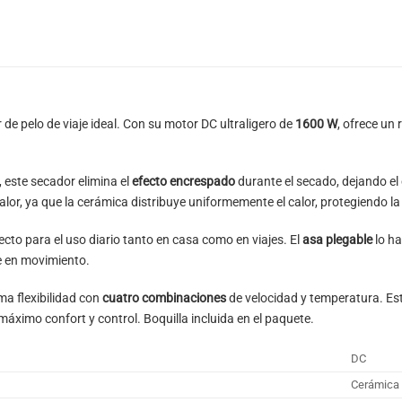
 de pelo de viaje ideal. Con su motor DC ultraligero de
1600 W
, ofrece un
, este secador elimina el
efecto encrespado
durante el secado, dejando el 
or, ya que la cerámica distribuye uniformemente el calor, protegiendo la f
ecto para el uso diario tanto en casa como en viajes. El
asa plegable
lo h
e en movimiento.
ma flexibilidad con
cuatro combinaciones
de velocidad y temperatura. Est
áximo confort y control. Boquilla incluida en el paquete.
DC
Cerámica