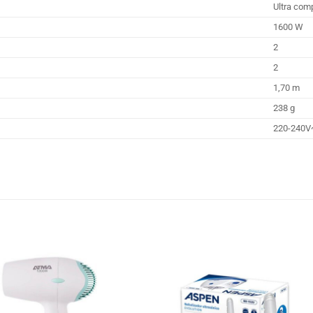
Ultra com
1600 W
2
2
1,70 m
238 g
220-240V