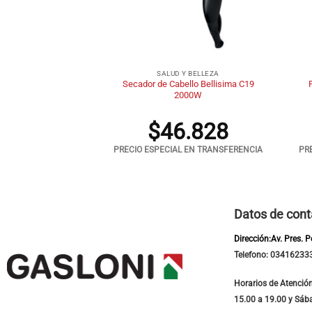
+
+
Y BELLEZA
SALUD Y BELLEZA
o Ga.Ma C4330 Eolic
Secador de Cabello Bellisima C19
on Plegable
2000W
.676
$
46.828
 EN TRANSFERENCIA
PRECIO ESPECIAL EN TRANSFERENCIA
PR
Datos de cont
Dirección:Av. Pres. 
Telefono: 03416233
Horarios de Atención
15.00 a 19.00 y Sáb