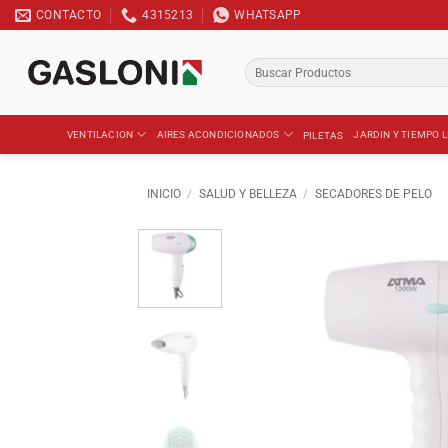
Saltar
CONTACTO
4315213
WHATSAPP
al
contenido
Buscar
por:
VENTILACION
AIRES ACONDICIONADOS
JARDIN Y TIEMPO L
PILETAS
INICIO
/
SALUD Y BELLEZA
/
SECADORES DE PELO