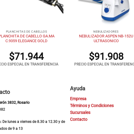
+
PLANCHITAS DE CABELLOS
NEBULIZADORES
PLANCHITA DE CABELLO GA.MA
NEBULIZADOR ASPEN NB-152U
C.9359 ELEGANCE GOLD
ULTRASONICO
$
71.944
$
91.908
ECIO ESPECIAL EN TRANSFERENCIA
PRECIO ESPECIAL EN TRANSFEREN
Ayuda
acto
Empresa
Perón 3832, Rosario
Términos y Condiciones
382
Sucursales
Contacto
: De lunes a viernes de 8.30 a 12.30 y de
ados de 9 a 13