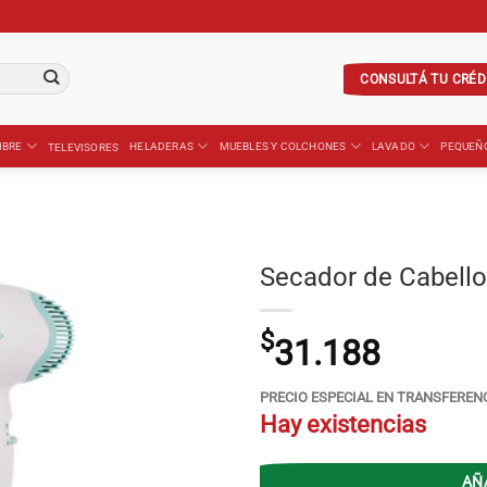
CONSULTÁ TU CRÉD
IBRE
HELADERAS
MUEBLES Y COLCHONES
LAVADO
PEQUEÑ
TELEVISORES
Secador de Cabell
$
31.188
PRECIO ESPECIAL EN TRANSFEREN
Hay existencias
AÑ