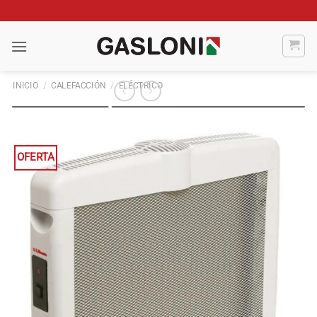
Saltar
al
contenido
INICIO
/
CALEFACCIÓN
/
ELÉCTRICO
OFERTA