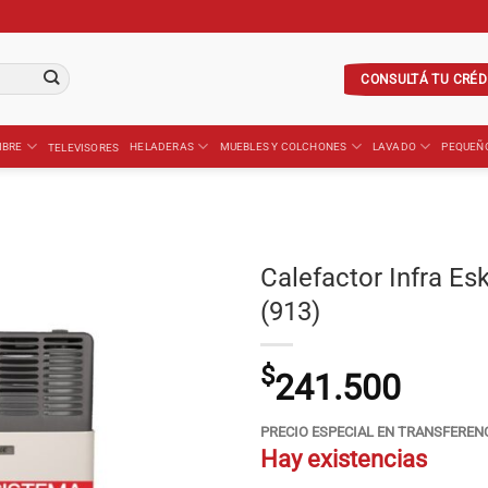
CONSULTÁ TU CRÉD
IBRE
HELADERAS
MUEBLES Y COLCHONES
LAVADO
PEQUEÑ
TELEVISORES
Calefactor Infra E
(913)
$
241.500
PRECIO ESPECIAL EN TRANSFEREN
Hay existencias