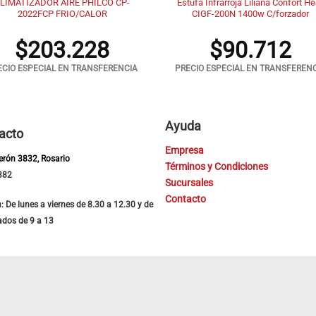
LIMATIZADOR AIRE PHILCO CP-
Estufa Infrarroja Liliana Confort He
2022FCP FRIO/CALOR
CIGF-200N 1400w C/forzador
$
203.228
$
90.712
ECIO ESPECIAL EN TRANSFERENCIA
PRECIO ESPECIAL EN TRANSFEREN
Ayuda
acto
Empresa
Perón 3832, Rosario
Términos y Condiciones
382
Sucursales
Contacto
: De lunes a viernes de 8.30 a 12.30 y de
ados de 9 a 13