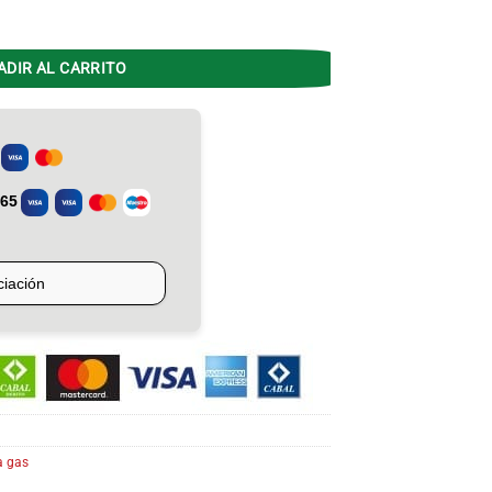
F EP AR (913) cantidad
ADIR AL CARRITO
a gas