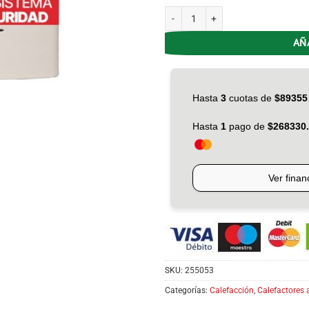
Calefactor Infra Eskabe S21 MX3 P M
AÑ
SKU:
255053
Categorías:
Calefacción
,
Calefactores 