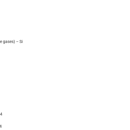
e gases) – Si
04
4