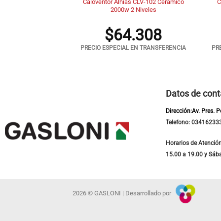
Peabody PE-BVC15P
Caloventor Alhias CLV-102 Ceramico
C
osa
2000w 2 Niveles
7.668
$
64.308
 EN TRANSFERENCIA
PRECIO ESPECIAL EN TRANSFERENCIA
PR
Datos de cont
Dirección:Av. Pres. 
Telefono: 03416233
Horarios de Atención
15.00 a 19.00 y Sáb
2026 © GASLONI | Desarrollado por