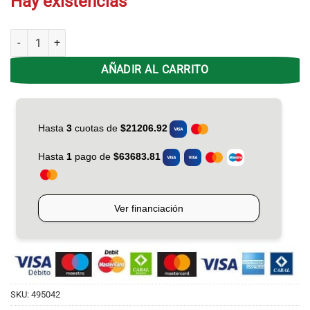
Hay existencias
Licuadora Moulinex LM-2701AR Optimix Plus 450W cantidad
AÑADIR AL CARRITO
SKU:
495042